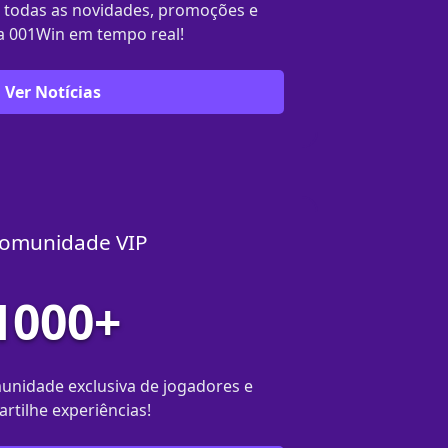
e todas as novidades, promoções e
a 001Win em tempo real!
Ver Notícias
Comunidade VIP
1000+
unidade exclusiva de jogadores e
rtilhe experiências!