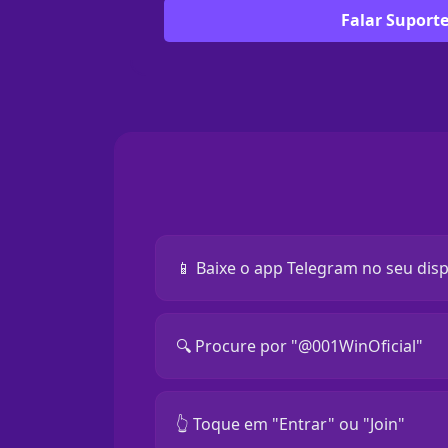
Falar Suport
📱 Baixe o app Telegram no seu disp
🔍 Procure por "@001WinOficial"
👆 Toque em "Entrar" ou "Join"