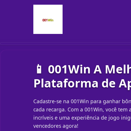
📱 001Win A Mel
Plataforma de A
Cadastre-se na 001Win para ganhar bôn
cada recarga. Com a 001Win, você tem 
incríveis e uma experiência de jogo inig
vencedores agora!