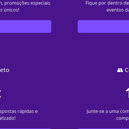
m, promoções especiais
Fique por dentro d
s únicos!
eventos d
reto
👥 
t
espostas rápidas e
Junte-se a uma com
lizado!
compa