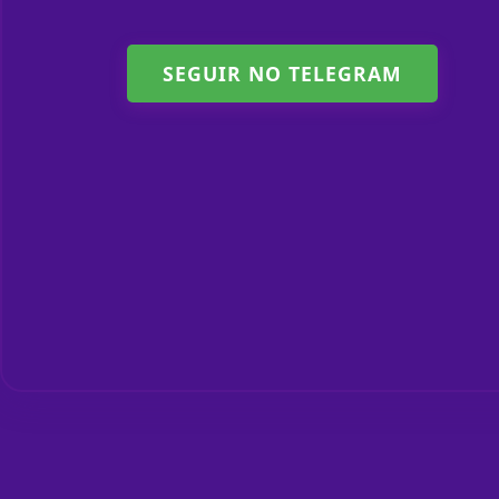
SEGUIR NO TELEGRAM