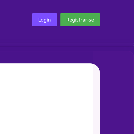
Login
Registrar-se