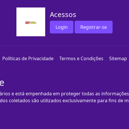
Acessos
Login
Registrar-se
Políticas de Privacidade
Termos e Condições
Sitemap
de
uários e está empenhada em proteger todas as informações
os coletados são utilizados exclusivamente para fins de m