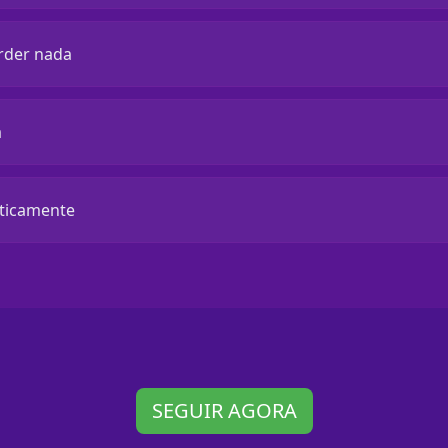
erder nada
a
aticamente
SEGUIR AGORA