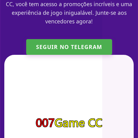
CC, você tem acesso a promoções incríveis e uma
experiência de jogo inigualável. Junte-se aos
vencedores agora!
SEGUIR NO TELEGRAM