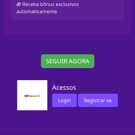
🎁 Receba bônus exclusivos
automaticamente
SEGUIR AGORA
Acessos
Login
Registrar-se