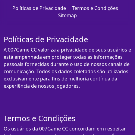
Políticas de Privacidade
Termos e Condições
Sitemap
Políticas de Privacidade
A 007Game CC valoriza a privacidade de seus usuários e
está empenhada em proteger todas as informações
pessoais fornecidas durante o uso de nossos canais de
comunicação. Todos os dados coletados são utilizados
exclusivamente para fins de melhoria contínua da
experiência de nossos jogadores.
Termos e Condições
Os usuários da 007Game CC concordam em respeitar