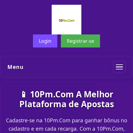
Login
Registrar-se
Menu
📱 10Pm.Com A Melhor
Plataforma de Apostas
Cadastre-se na 10Pm.Com para ganhar bônus no
cadastro e em cada recarga. Com a 10Pm.Com,