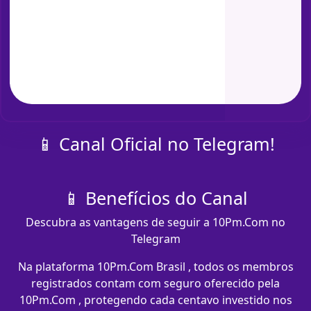
📱 Canal Oficial no Telegram!
📱 Benefícios do Canal
Descubra as vantagens de seguir a 10Pm.Com no
Telegram
Na plataforma 10Pm.Com Brasil , todos os membros
registrados contam com seguro oferecido pela
10Pm.Com , protegendo cada centavo investido nos