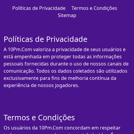
Políticas de Privacidade
Termos e Condições
Sitemap
Políticas de Privacidade
A 10Pm.Com valoriza a privacidade de seus usuários e
está empenhada em proteger todas as informações
pessoais fornecidas durante o uso de nossos canais de
comunicação. Todos os dados coletados são utilizados
exclusivamente para fins de melhoria contínua da
experiência de nossos jogadores.
Termos e Condições
Os usuários da 10Pm.Com concordam em respeitar