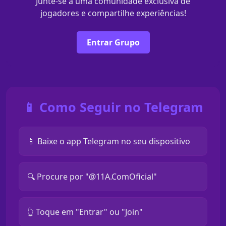
Junte-se a uma comunidade exclusiva de
jogadores e compartilhe experiências!
Entrar Grupo
📱 Como Seguir no Telegram
📱 Baixe o app Telegram no seu dispositivo
🔍 Procure por "@11A.ComOficial"
👆 Toque em "Entrar" ou "Join"