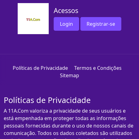
Acessos
Login
Registrar-se
Políticas de Privacidade
Termos e Condições
Sitemap
Políticas de Privacidade
A 11A.Com valoriza a privacidade de seus usuários e
está empenhada em proteger todas as informações
pessoais fornecidas durante o uso de nossos canais de
comunicação. Todos os dados coletados são utilizados