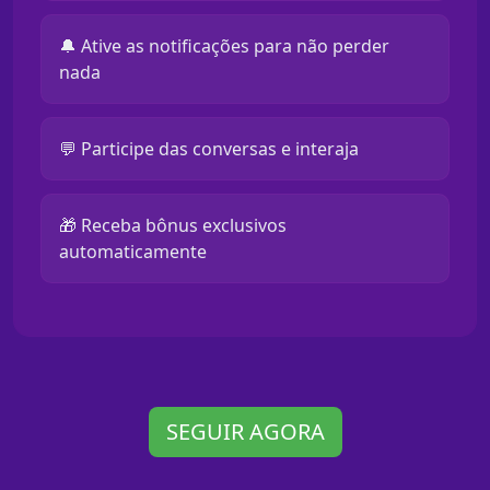
🔔 Ative as notificações para não perder
nada
💬 Participe das conversas e interaja
🎁 Receba bônus exclusivos
automaticamente
SEGUIR AGORA