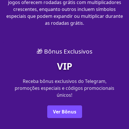
jogos oferecem rodadas grátis com multiplicadores
crescentes, enquanto outros incluem símbolos
especiais que podem expandir ou multiplicar durante
as rodadas grátis.
🎁 Bônus Exclusivos
VIP
Receba bônus exclusivos do Telegram,
promoções especiais e códigos promocionais
únicos!
Ver Bônus