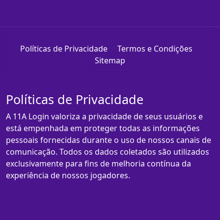
Políticas de Privacidade
Termos e Condições
Sitemap
Políticas de Privacidade
A 11A Login valoriza a privacidade de seus usuários e
está empenhada em proteger todas as informações
pessoais fornecidas durante o uso de nossos canais de
comunicação. Todos os dados coletados são utilizados
exclusivamente para fins de melhoria contínua da
experiência de nossos jogadores.