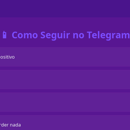
📱 Como Seguir no Telegram
ositivo
erder nada