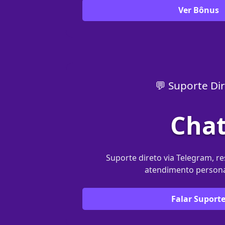
Ver Bônus
💬 Suporte Di
Cha
Suporte direto via Telegram, r
atendimento persona
Falar Suport