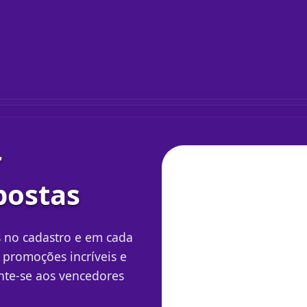
r
postas
 no cadastro e em cada
 promoções incríveis e
unte-se aos vencedores