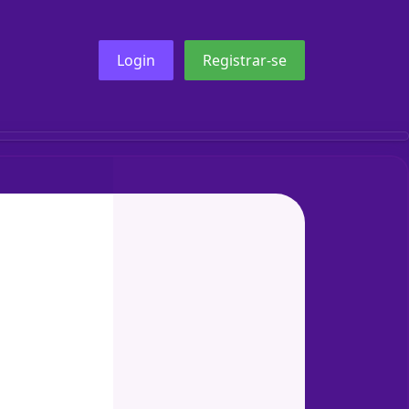
Login
Registrar-se