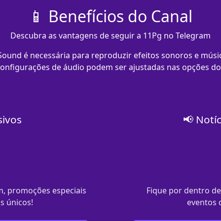
📱 Benefícios do Canal
Descubra as vantagens de seguir a 11Pg no Telegram
und é necessária para reproduzir efeitos sonoros e música.
configurações de áudio podem ser ajustadas nas opções do c
sivos
📢 Notí
m, promoções especiais
Fique por dentro d
s únicos!
eventos 