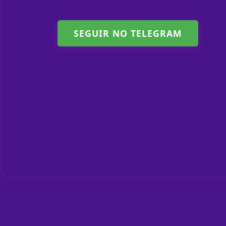
SEGUIR NO TELEGRAM