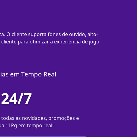
 O cliente suporta fones de ouvido, alto-
liente para otimizar a experiência de jogo.
cias em Tempo Real
24/7
e todas as novidades, promoções e
da 11Pg em tempo real!