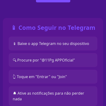
📱 Como Seguir no Telegram
📱 Baixe o app Telegram no seu dispositivo
🔍 Procure por "@11Pg APPOficial"
👆 Toque em "Entrar" ou "Join"
🔔 Ative as notificações para não perder
nada