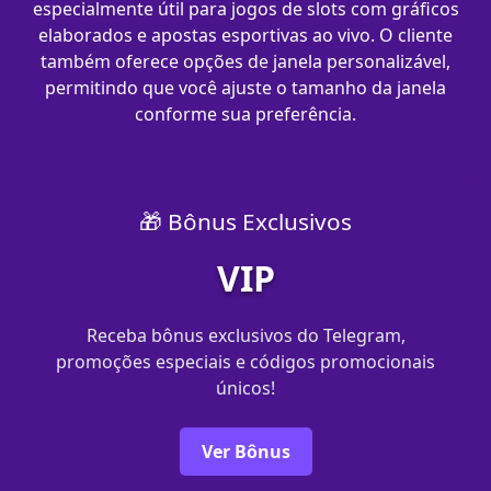
especialmente útil para jogos de slots com gráficos
elaborados e apostas esportivas ao vivo. O cliente
também oferece opções de janela personalizável,
permitindo que você ajuste o tamanho da janela
conforme sua preferência.
🎁 Bônus Exclusivos
VIP
Receba bônus exclusivos do Telegram,
promoções especiais e códigos promocionais
únicos!
Ver Bônus