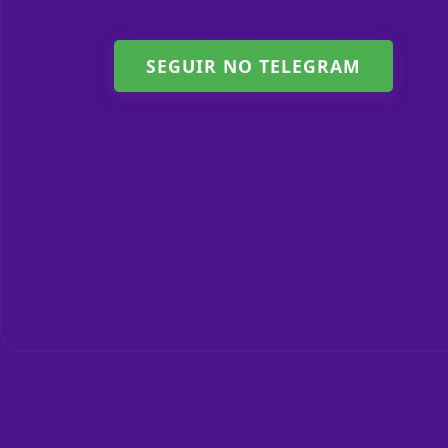
SEGUIR NO TELEGRAM