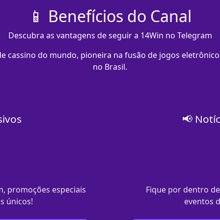
📱 Benefícios do Canal
Descubra as vantagens de seguir a 14Win no Telegram
e cassino do mundo, pioneira na fusão de jogos eletrônicos 
no Brasil.
sivos
📢 Notí
m, promoções especiais
Fique por dentro d
s únicos!
eventos d