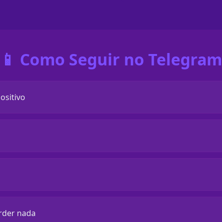
📱 Como Seguir no Telegram
ositivo
erder nada