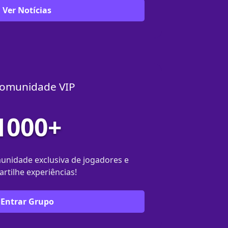
Ver Notícias
Comunidade VIP
1000+
unidade exclusiva de jogadores e
rtilhe experiências!
Entrar Grupo