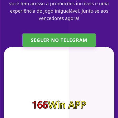
você tem acesso a promoções incríveis e uma
experiência de jogo inigualável. Junte-se aos
vencedores agora!
SEGUIR NO TELEGRAM