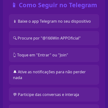
📱 Como Seguir no Telegram
📱 Baixe o app Telegram no seu dispositivo
🔍 Procure por "@166Win APPOficial"
👆 Toque em "Entrar" ou "Join"
🔔 Ative as notificações para não perder
nada
💬 Participe das conversas e interaja