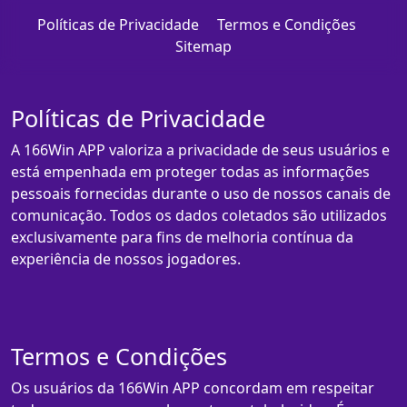
Políticas de Privacidade
Termos e Condições
Sitemap
Políticas de Privacidade
A 166Win APP valoriza a privacidade de seus usuários e
está empenhada em proteger todas as informações
pessoais fornecidas durante o uso de nossos canais de
comunicação. Todos os dados coletados são utilizados
exclusivamente para fins de melhoria contínua da
experiência de nossos jogadores.
Termos e Condições
Os usuários da 166Win APP concordam em respeitar