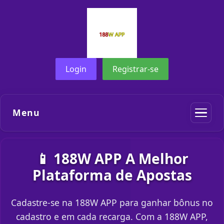
Login
Registrar-se
Menu
📱 188W APP A Melhor
Plataforma de Apostas
Cadastre-se na 188W APP para ganhar bônus no
cadastro e em cada recarga. Com a 188W APP,