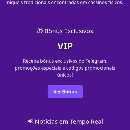
níqueis tradicionais encontradas em cassinos físicos.
🎁 Bônus Exclusivos
VIP
Receba bônus exclusivos do Telegram,
promoções especiais e códigos promocionais
únicos!
Ver Bônus
📢 Notícias em Tempo Real