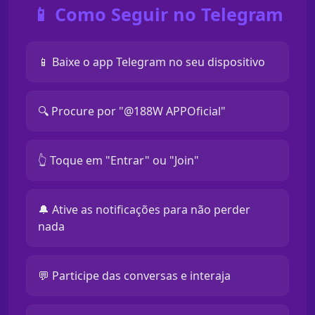
📱 Como Seguir no Telegram
📱 Baixe o app Telegram no seu dispositivo
🔍 Procure por "@188W APPOficial"
👆 Toque em "Entrar" ou "Join"
🔔 Ative as notificações para não perder
nada
💬 Participe das conversas e interaja