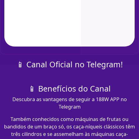
📱 Canal Oficial no Telegram!
📱 Benefícios do Canal
Descubra as vantagens de seguir a 188W APP no
Telegram
Também conhecidos como máquinas de frutas ou
bandidos de um braço só, os caça-níqueis clássicos têm
três cilindros e se assemelham às máquinas caça-