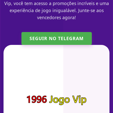
Vip, você tem acesso a promoções incríveis e uma
experiência de jogo inigualável. Junte-se aos
vencedores agora!
SEGUIR NO TELEGRAM