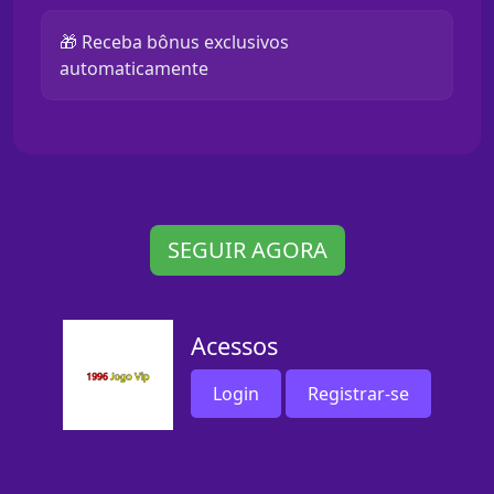
🎁 Receba bônus exclusivos
automaticamente
SEGUIR AGORA
Acessos
Login
Registrar-se