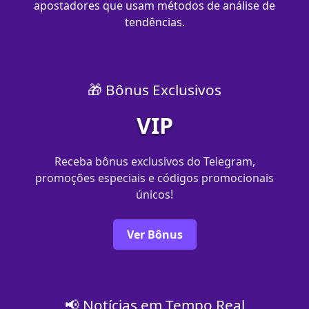
apostadores que usam métodos de análise de
tendências.
🎁 Bônus Exclusivos
VIP
Receba bônus exclusivos do Telegram,
promoções especiais e códigos promocionais
únicos!
Ver Bônus
📢 Notícias em Tempo Real