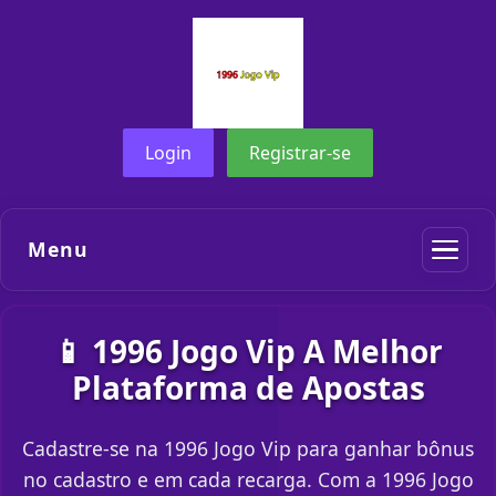
Login
Registrar-se
Menu
📱 1996 Jogo Vip A Melhor
Plataforma de Apostas
Cadastre-se na 1996 Jogo Vip para ganhar bônus
no cadastro e em cada recarga. Com a 1996 Jogo