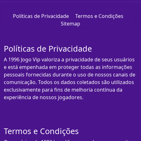
Políticas de Privacidade
Termos e Condições
Sitemap
Políticas de Privacidade
A 1996 Jogo Vip valoriza a privacidade de seus usuários
e está empenhada em proteger todas as informações
pessoais fornecidas durante o uso de nossos canais de
comunicação. Todos os dados coletados são utilizados
exclusivamente para fins de melhoria contínua da
experiência de nossos jogadores.
Termos e Condições