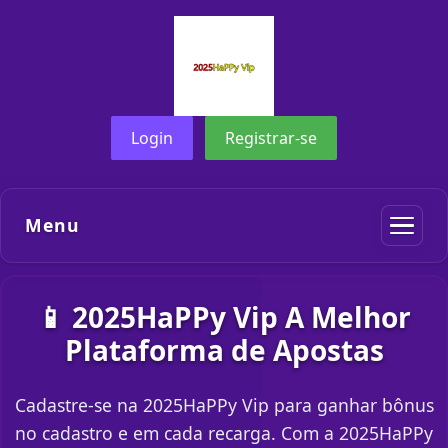
Login
Registrar-se
Menu
📱 2025HaPPy Vip A Melhor
Plataforma de Apostas
Cadastre-se na 2025HaPPy Vip para ganhar bônus
no cadastro e em cada recarga. Com a 2025HaPPy