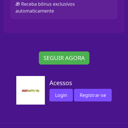
🎁 Receba bônus exclusivos
automaticamente
SEGUIR AGORA
Acessos
Login
Registrar-se