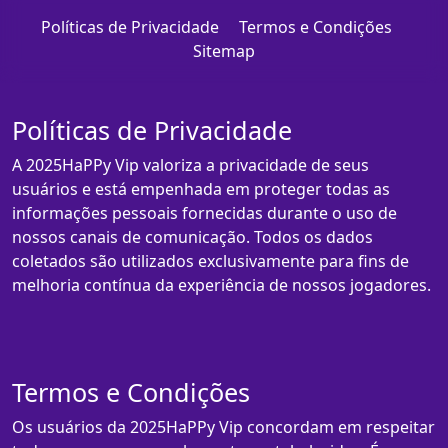
Políticas de Privacidade
Termos e Condições
Sitemap
Políticas de Privacidade
A 2025HaPPy Vip valoriza a privacidade de seus
usuários e está empenhada em proteger todas as
informações pessoais fornecidas durante o uso de
nossos canais de comunicação. Todos os dados
coletados são utilizados exclusivamente para fins de
melhoria contínua da experiência de nossos jogadores.
Termos e Condições
Os usuários da 2025HaPPy Vip concordam em respeitar