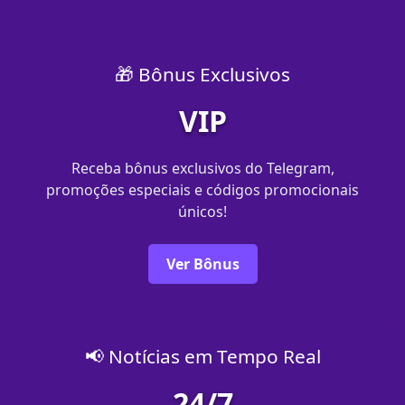
🎁 Bônus Exclusivos
VIP
Receba bônus exclusivos do Telegram,
promoções especiais e códigos promocionais
únicos!
Ver Bônus
📢 Notícias em Tempo Real
24/7