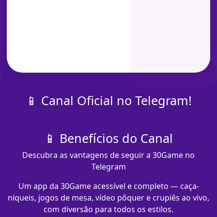
📱 Canal Oficial no Telegram!
📱 Benefícios do Canal
Descubra as vantagens de seguir a 30Game no
Telegram
Um app da 30Game acessível e completo — caça-
níqueis, jogos de mesa, vídeo pôquer e crupiês ao vivo,
com diversão para todos os estilos.