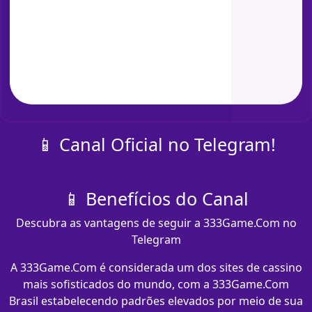
📱 Canal Oficial no Telegram!
📱 Benefícios do Canal
Descubra as vantagens de seguir a 333Game.Com no
Telegram
A 333Game.Com é considerada um dos sites de cassino
mais sofisticados do mundo, com a 333Game.Com
Brasil estabelecendo padrões elevados por meio de sua