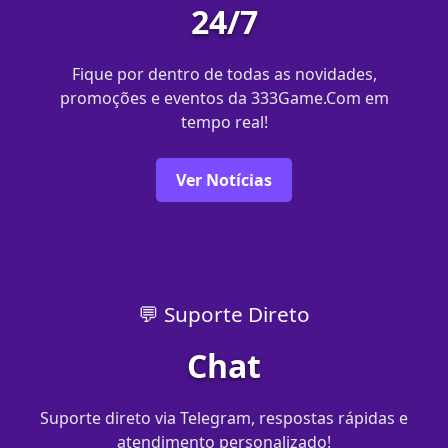
24/7
Fique por dentro de todas as novidades,
promoções e eventos da 333Game.Com em
tempo real!
Ver Notícias
💬 Suporte Direto
Chat
Suporte direto via Telegram, respostas rápidas e
atendimento personalizado!