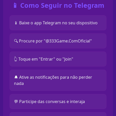
📱 Como Seguir no Telegram
📱 Baixe o app Telegram no seu dispositivo
🔍 Procure por "@333Game.ComOficial"
👆 Toque em "Entrar" ou "Join"
🔔 Ative as notificações para não perder
nada
💬 Participe das conversas e interaja