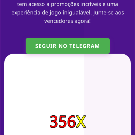
tem acesso a promoções incríveis e uma
experiência de jogo inigualável. Junte-se aos
vencedores agora!
SEGUIR NO TELEGRAM