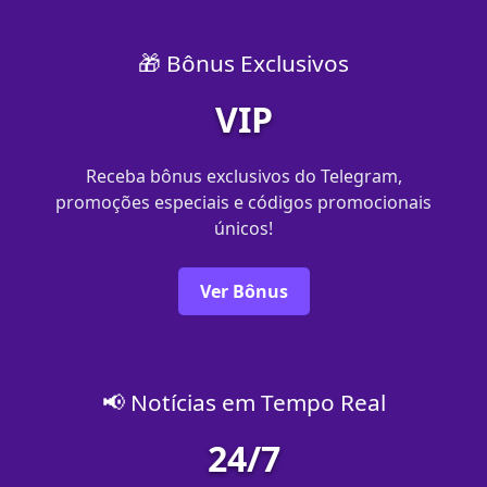
🎁 Bônus Exclusivos
VIP
Receba bônus exclusivos do Telegram,
promoções especiais e códigos promocionais
únicos!
Ver Bônus
📢 Notícias em Tempo Real
24/7