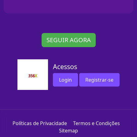
SEGUIR AGORA
Acessos
Login
Registrar-se
Políticas de Privacidade
Termos e Condições
Sitemap