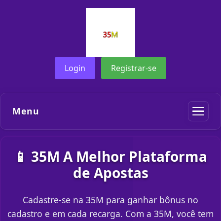
Login
Registrar-se
Menu
📱 35M A Melhor Plataforma
de Apostas
Cadastre-se na 35M para ganhar bônus no
cadastro e em cada recarga. Com a 35M, você tem