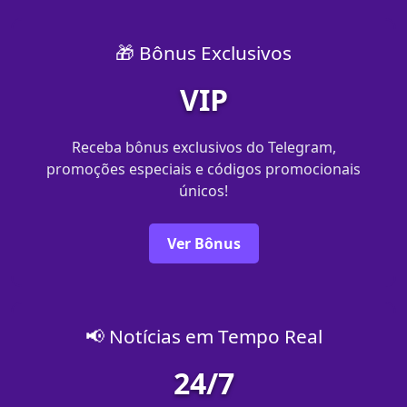
🎁 Bônus Exclusivos
VIP
Receba bônus exclusivos do Telegram,
promoções especiais e códigos promocionais
únicos!
Ver Bônus
📢 Notícias em Tempo Real
24/7