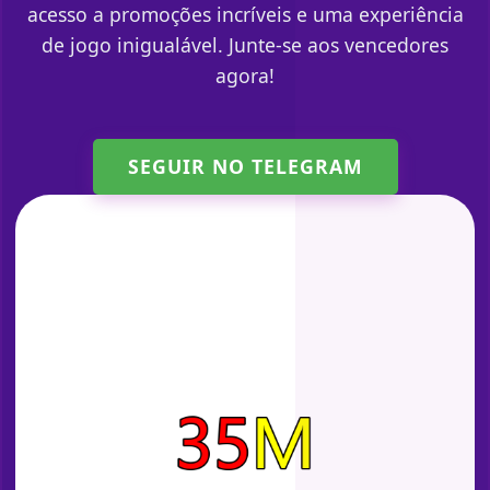
acesso a promoções incríveis e uma experiência
de jogo inigualável. Junte-se aos vencedores
agora!
SEGUIR NO TELEGRAM