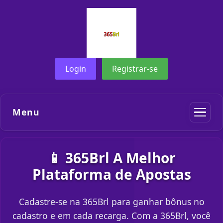
Login
Registrar-se
Menu
📱 365Brl A Melhor
Plataforma de Apostas
Cadastre-se na 365Brl para ganhar bônus no
cadastro e em cada recarga. Com a 365Brl, você