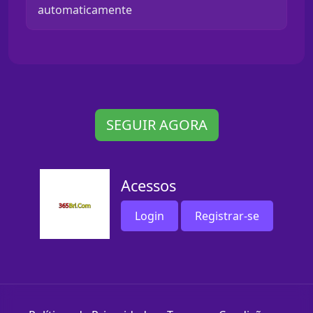
automaticamente
SEGUIR AGORA
Acessos
Login
Registrar-se