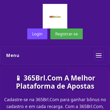
Login
Registrar-se
Menu
📱 365Brl.Com A Melhor
Plataforma de Apostas
Cadastre-se na 365Brl.Com para ganhar bônus no
cadastro e em cada recarga. Com a 365Brl.Com,