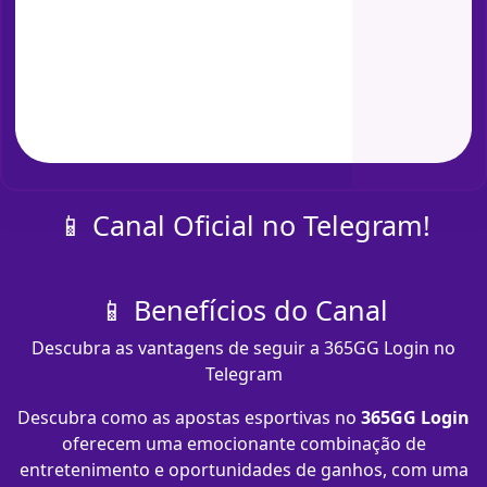
📱 Canal Oficial no Telegram!
📱 Benefícios do Canal
Descubra as vantagens de seguir a 365GG Login no
Telegram
Descubra como as apostas esportivas no
365GG Login
oferecem uma emocionante combinação de
entretenimento e oportunidades de ganhos, com uma