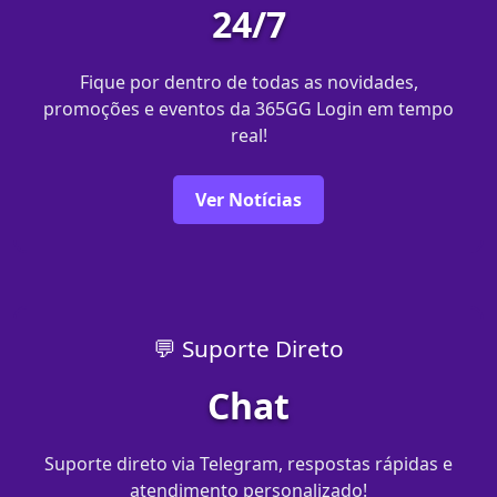
24/7
Fique por dentro de todas as novidades,
promoções e eventos da 365GG Login em tempo
real!
Ver Notícias
💬 Suporte Direto
Chat
Suporte direto via Telegram, respostas rápidas e
atendimento personalizado!