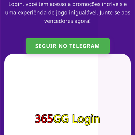
Login, você tem acesso a promoções incríveis e
uma experiência de jogo inigualável. Junte-se aos
vencedores agora!
SEGUIR NO TELEGRAM