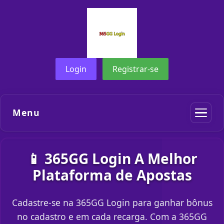
Login
Registrar-se
Menu
📱 365GG Login A Melhor
Plataforma de Apostas
Cadastre-se na 365GG Login para ganhar bônus
no cadastro e em cada recarga. Com a 365GG