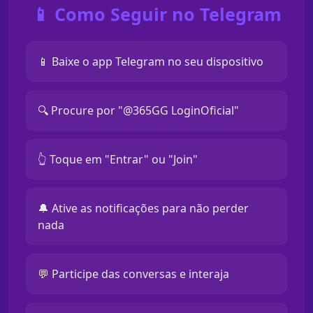
📱 Como Seguir no Telegram
📱 Baixe o app Telegram no seu dispositivo
🔍 Procure por "@365GG LoginOficial"
👆 Toque em "Entrar" ou "Join"
🔔 Ative as notificações para não perder
nada
💬 Participe das conversas e interaja