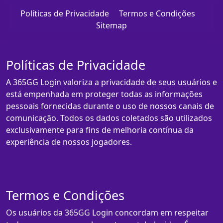
Políticas de Privacidade
Termos e Condições
Sitemap
Políticas de Privacidade
A 365GG Login valoriza a privacidade de seus usuários e
está empenhada em proteger todas as informações
pessoais fornecidas durante o uso de nossos canais de
comunicação. Todos os dados coletados são utilizados
exclusivamente para fins de melhoria contínua da
experiência de nossos jogadores.
Termos e Condições
Os usuários da 365GG Login concordam em respeitar