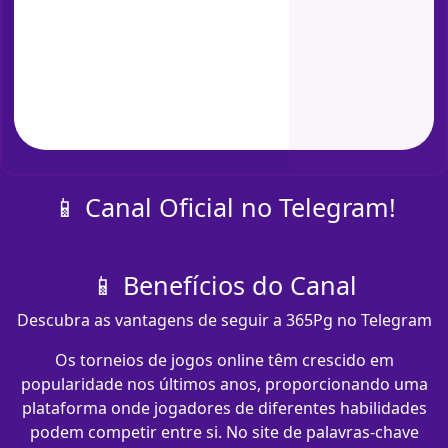
📱 Canal Oficial no Telegram!
📱 Benefícios do Canal
Descubra as vantagens de seguir a 365Pg no Telegram
Os torneios de jogos online têm crescido em
popularidade nos últimos anos, proporcionando uma
plataforma onde jogadores de diferentes habilidades
podem competir entre si. No site de palavras-chave