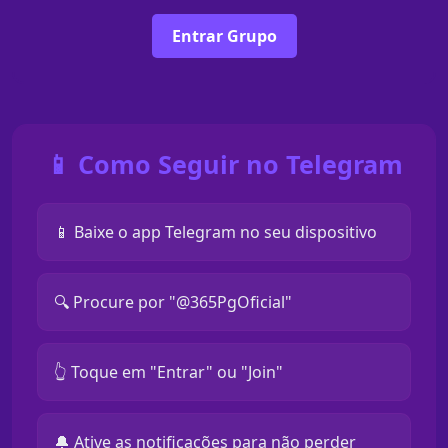
Entrar Grupo
📱 Como Seguir no Telegram
📱 Baixe o app Telegram no seu dispositivo
🔍 Procure por "@365PgOficial"
👆 Toque em "Entrar" ou "Join"
🔔 Ative as notificações para não perder