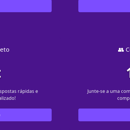
reto
👥 
t
espostas rápidas e
Junte-se a uma com
lizado!
compa
e