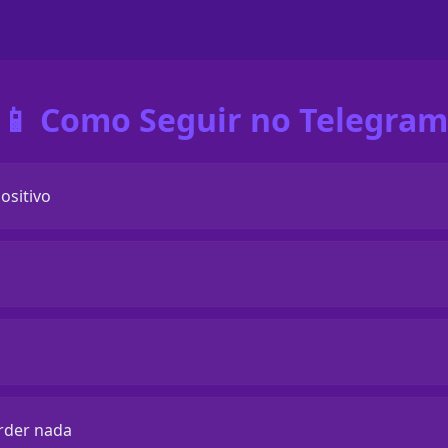
📱 Como Seguir no Telegram
ositivo
erder nada