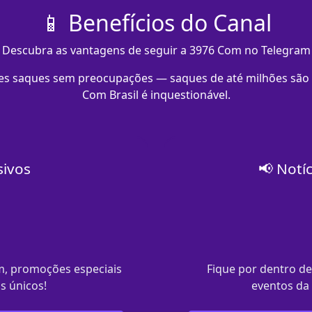
📱 Benefícios do Canal
Descubra as vantagens de seguir a 3976 Com no Telegram
des saques sem preocupações — saques de até milhões são 
Com Brasil é inquestionável.
sivos
📢 Notí
m, promoções especiais
Fique por dentro d
s únicos!
eventos da