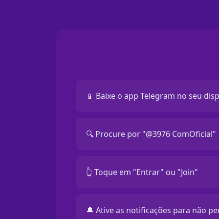
📱 Baixe o app Telegram no seu disp
🔍 Procure por "@3976 ComOficial"
👆 Toque em "Entrar" ou "Join"
🔔 Ative as notificações para não p