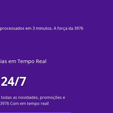
processados em 3 minutos. A força da 3976
cias em Tempo Real
24/7
e todas as novidades, promoções e
 3976 Com em tempo real!