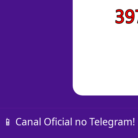
📱 Canal Oficial no Telegram!