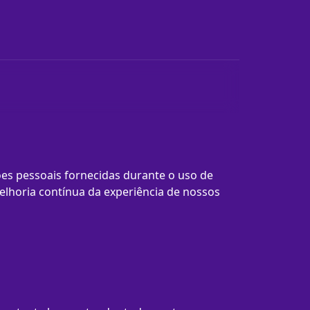
es pessoais fornecidas durante o uso de
elhoria contínua da experiência de nossos