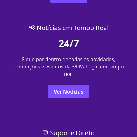
📢 Notícias em Tempo Real
24/7
Fique por dentro de todas as novidades,
promoções e eventos da 399W Login em tempo
real!
Ver Notícias
💬 Suporte Direto