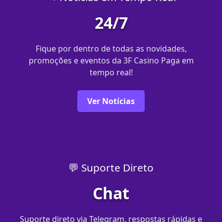
24/7
Fique por dentro de todas as novidades,
promoções e eventos da 3F Casino Paga em
tempo real!
Ver Notícias
💬 Suporte Direto
Chat
Suporte direto via Telegram, respostas rápidas e