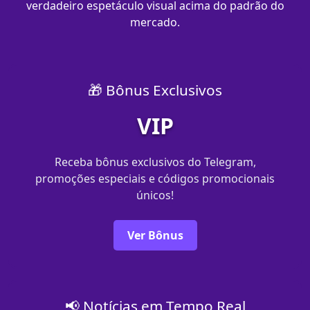
verdadeiro espetáculo visual acima do padrão do
mercado.
🎁 Bônus Exclusivos
VIP
Receba bônus exclusivos do Telegram,
promoções especiais e códigos promocionais
únicos!
Ver Bônus
📢 Notícias em Tempo Real