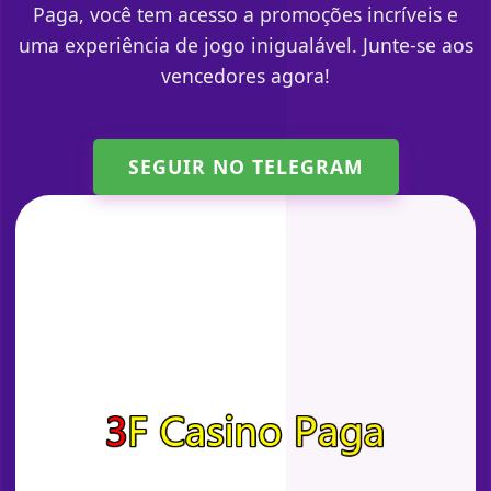
Paga, você tem acesso a promoções incríveis e
uma experiência de jogo inigualável. Junte-se aos
vencedores agora!
SEGUIR NO TELEGRAM