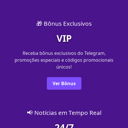
🎁 Bônus Exclusivos
VIP
Receba bônus exclusivos do Telegram,
promoções especiais e códigos promocionais
únicos!
Ver Bônus
📢 Notícias em Tempo Real
24/7