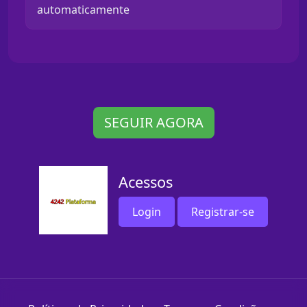
automaticamente
SEGUIR AGORA
Acessos
Login
Registrar-se