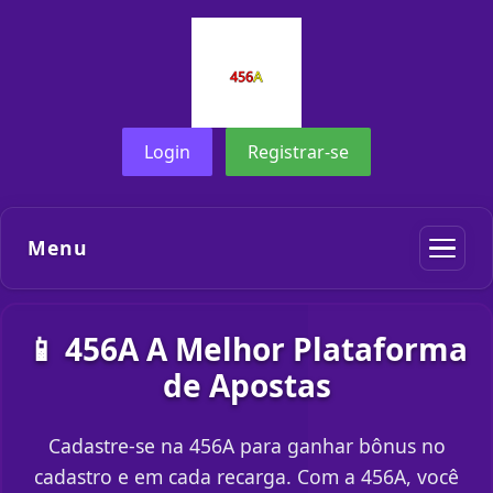
Login
Registrar-se
Menu
📱 456A A Melhor Plataforma
de Apostas
Cadastre-se na 456A para ganhar bônus no
cadastro e em cada recarga. Com a 456A, você