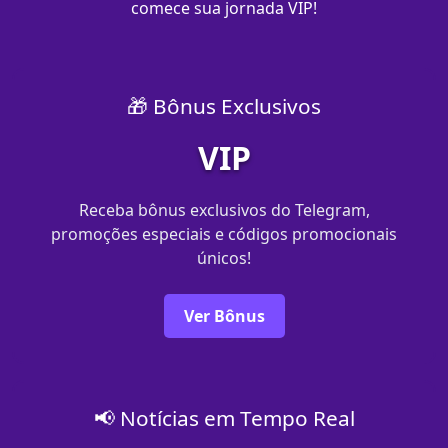
comece sua jornada VIP!
🎁 Bônus Exclusivos
VIP
Receba bônus exclusivos do Telegram,
promoções especiais e códigos promocionais
únicos!
Ver Bônus
📢 Notícias em Tempo Real