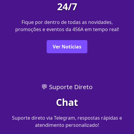
24/7
Fique por dentro de todas as novidades,
promoções e eventos da 456A em tempo real!
Ver Notícias
💬 Suporte Direto
Chat
Suporte direto via Telegram, respostas rápidas e
atendimento personalizado!