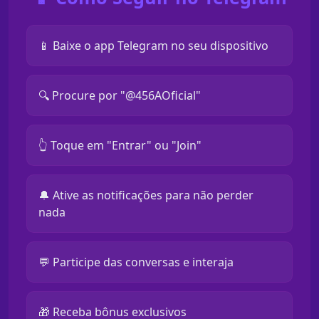
📱 Baixe o app Telegram no seu dispositivo
🔍 Procure por "@456AOficial"
👆 Toque em "Entrar" ou "Join"
🔔 Ative as notificações para não perder
nada
💬 Participe das conversas e interaja
🎁 Receba bônus exclusivos