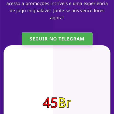
acesso a promoções incríveis e uma experiência
de jogo inigualável. Junte-se aos vencedores
agora!
SEGUIR NO TELEGRAM