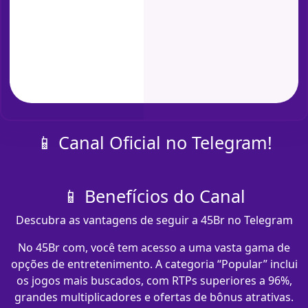
📱 Canal Oficial no Telegram!
📱 Benefícios do Canal
Descubra as vantagens de seguir a 45Br no Telegram
No 45Br com​, você tem acesso a uma vasta gama de
opções de entretenimento. A categoria “Popular” inclui
os jogos mais buscados, com RTPs superiores a 96%,
grandes multiplicadores e ofertas de bônus atrativas.