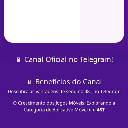
📱 Canal Oficial no Telegram!
📱 Benefícios do Canal
Descubra as vantagens de seguir a 48T no Telegram
O Crescimento dos Jogos Móveis: Explorando a
Categoria de Aplicativo Móvel em
48T