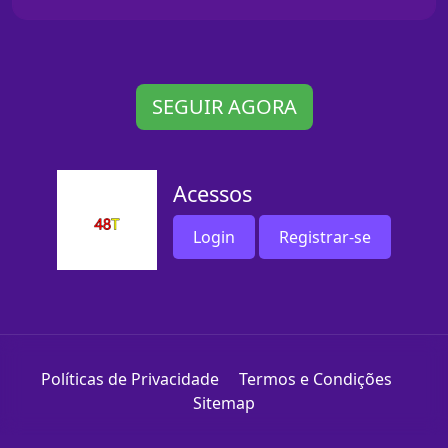
SEGUIR AGORA
Acessos
Login
Registrar-se
Políticas de Privacidade
Termos e Condições
Sitemap