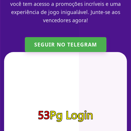
você tem acesso a promoções incríveis e uma
experiência de jogo inigualável. Junte-se aos
vencedores agora!
SEGUIR NO TELEGRAM