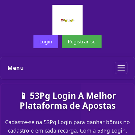
Login
Registrar-se
Menu
📱 53Pg Login A Melhor
Plataforma de Apostas
Cadastre-se na 53Pg Login para ganhar bônus no
cadastro e em cada recarga. Com a 53Pg Login,