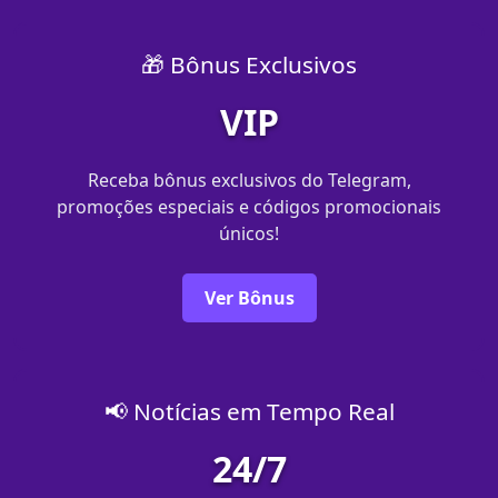
🎁 Bônus Exclusivos
VIP
Receba bônus exclusivos do Telegram,
promoções especiais e códigos promocionais
únicos!
Ver Bônus
📢 Notícias em Tempo Real
24/7