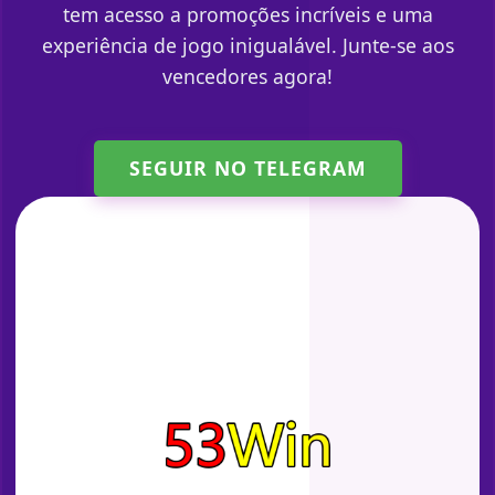
tem acesso a promoções incríveis e uma
experiência de jogo inigualável. Junte-se aos
vencedores agora!
SEGUIR NO TELEGRAM