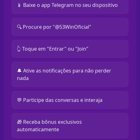
📱 Baixe o app Telegram no seu dispositivo
🔍 Procure por "@53WinOficial"
👆 Toque em "Entrar" ou "Join"
🔔 Ative as notificações para não perder
nada
💬 Participe das conversas e interaja
🎁 Receba bônus exclusivos
automaticamente