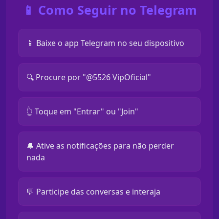
📱 Como Seguir no Telegram
📱 Baixe o app Telegram no seu dispositivo
🔍 Procure por "@5526 VipOficial"
👆 Toque em "Entrar" ou "Join"
🔔 Ative as notificações para não perder
nada
💬 Participe das conversas e interaja