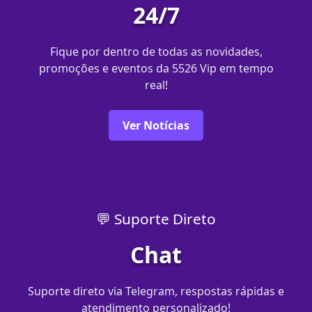
24/7
Fique por dentro de todas as novidades,
promoções e eventos da 5526 Vip em tempo
real!
Ver Notícias
💬 Suporte Direto
Chat
Suporte direto via Telegram, respostas rápidas e
atendimento personalizado!