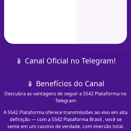
📱 Canal Oficial no Telegram!
📱 Benefícios do Canal
Descubra as vantagens de seguir a 5542 Plataforma no
Telegram
A 5542 Plataforma oferece transmissões ao vivo em alta
definição — com a 5542 Plataforma Brasil , você se
sente em um cassino de verdade, com imersão total.