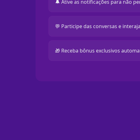
🔔 Ative as notificações para não p
💬 Participe das conversas e interaj
🎁 Receba bônus exclusivos autom