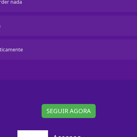
erder nada
a
aticamente
SEGUIR AGORA