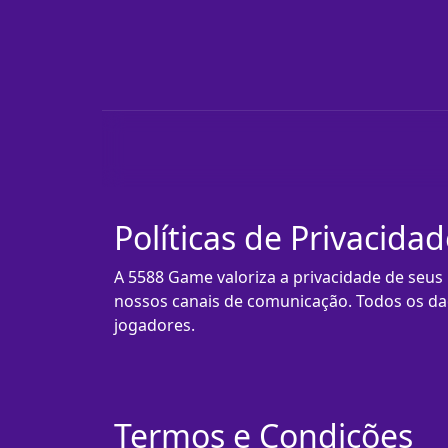
Políticas de Privacida
A 5588 Game valoriza a privacidade de seu
nossos canais de comunicação. Todos os dad
jogadores.
Termos e Condições