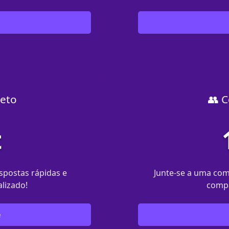
reto
👥 
t
espostas rápidas e
Junte-se a uma com
lizado!
compa
e