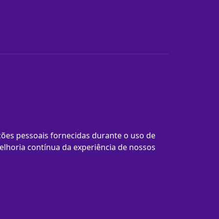
ões pessoais fornecidas durante o uso de
elhoria contínua da experiência de nossos