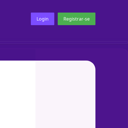
Login
Registrar-se