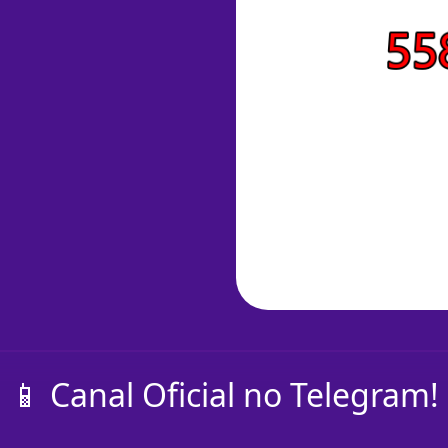
📱 Canal Oficial no Telegram!