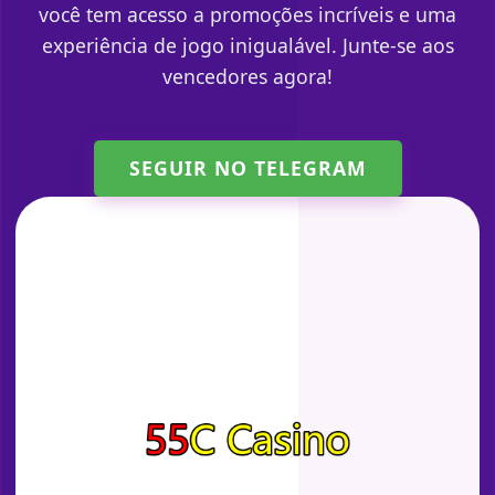
você tem acesso a promoções incríveis e uma
experiência de jogo inigualável. Junte-se aos
vencedores agora!
SEGUIR NO TELEGRAM