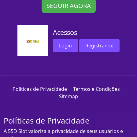
SEGUIR AGORA
Acessos
Login
Registrar-se
Políticas de Privacidade
Termos e Condições
Sitemap
Políticas de Privacidade
A 55D Slot valoriza a privacidade de seus usuários e