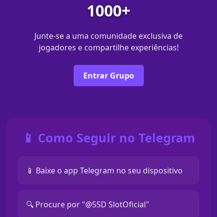
1000+
Junte-se a uma comunidade exclusiva de
jogadores e compartilhe experiências!
Entrar Grupo
📱 Como Seguir no Telegram
📱 Baixe o app Telegram no seu dispositivo
🔍 Procure por "@55D SlotOficial"