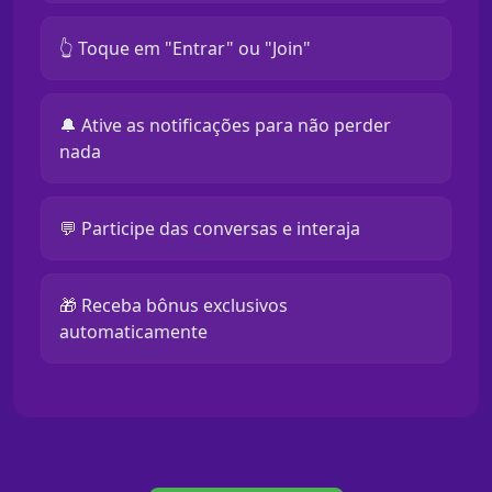
👆 Toque em "Entrar" ou "Join"
🔔 Ative as notificações para não perder
nada
💬 Participe das conversas e interaja
🎁 Receba bônus exclusivos
automaticamente