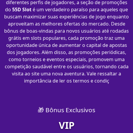
diferentes perfis de jogadores, a seção de promoções
do
55D Slot
é um verdadeiro paraíso para aqueles que
buscam maximizar suas experiências de jogo enquanto
aproveitam as melhores ofertas do mercado. Desde
bônus de boas-vindas para novos usuários até rodadas
grátis em slots populares, cada promoção traz uma
oportunidade única de aumentar o capital de apostas
dos jogadores. Além disso, as promoções periódicas,
como torneios e eventos especiais, promovem uma
competição saudável entre os usuários, tornando cada
visita ao site uma nova aventura. Vale ressaltar a
importância de ler os termos e condiç
🎁 Bônus Exclusivos
VIP