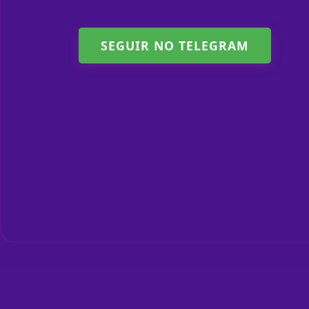
SEGUIR NO TELEGRAM