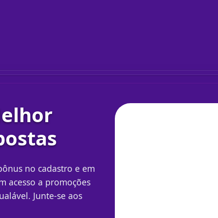
elhor
postas
bônus no cadastro e em
em acesso a promoções
ualável. Junte-se aos