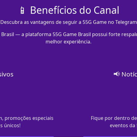
📱 Benefícios do Canal
Descubra as vantagens de seguir a 55G Game no Telegram
rasil — a plataforma 55G Game Brasil possui forte respal
melhor experiência.
sivos
📢 Notí
m, promoções especiais
Fique por dentro d
s únicos!
eventos da