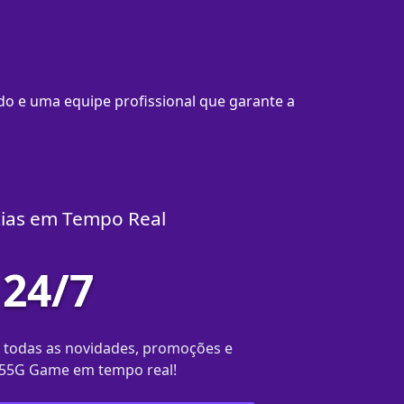
do e uma equipe profissional que garante a
cias em Tempo Real
24/7
e todas as novidades, promoções e
 55G Game em tempo real!