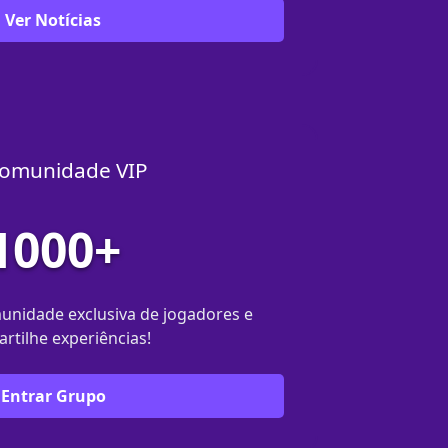
Ver Notícias
Comunidade VIP
1000+
unidade exclusiva de jogadores e
rtilhe experiências!
Entrar Grupo