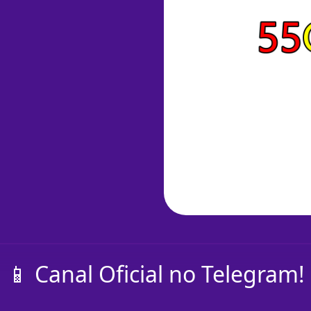
📱 Canal Oficial no Telegram!