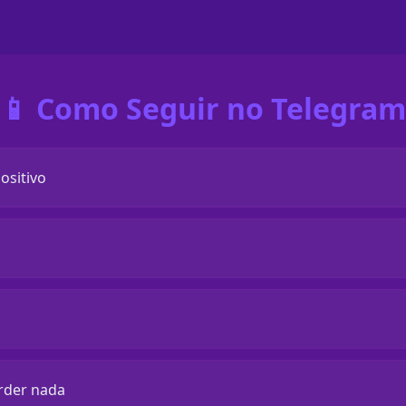
📱 Como Seguir no Telegram
ositivo
erder nada