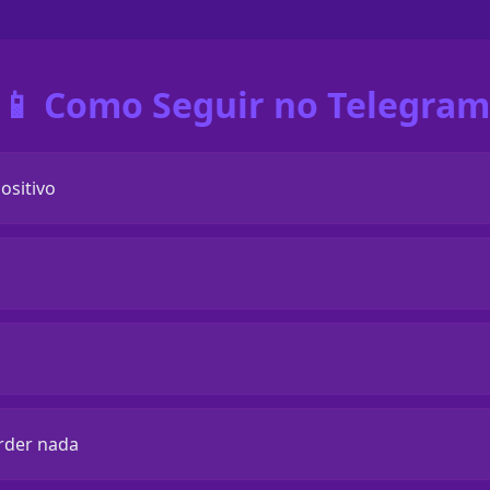
📱 Como Seguir no Telegram
ositivo
erder nada