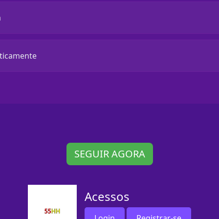
a
aticamente
SEGUIR AGORA
Acessos
Login
Registrar-se