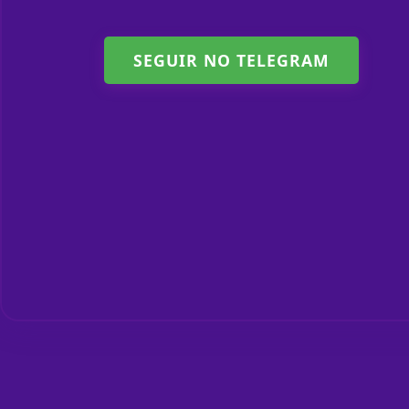
SEGUIR NO TELEGRAM