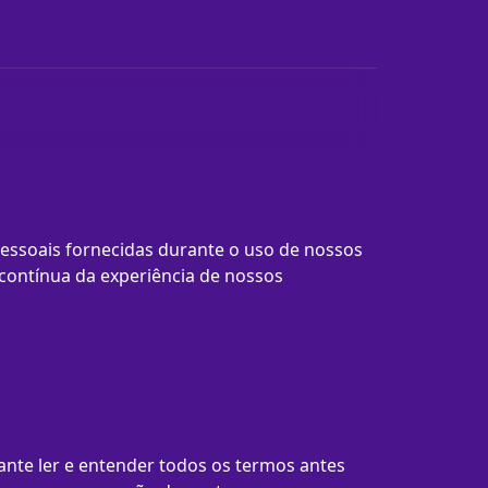
essoais fornecidas durante o uso de nossos
 contínua da experiência de nossos
nte ler e entender todos os termos antes