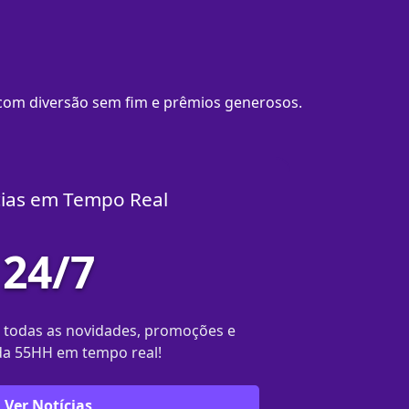
 com diversão sem fim e prêmios generosos.
cias em Tempo Real
24/7
e todas as novidades, promoções e
da 55HH em tempo real!
Ver Notícias