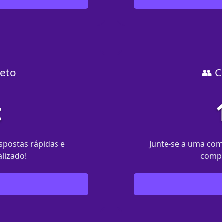
reto
👥 
t
espostas rápidas e
Junte-se a uma com
lizado!
compa
e