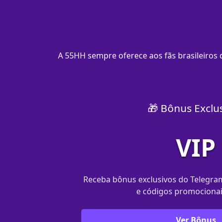
A 55HH sempre oferece aos fãs brasileiros
🎁 Bônus Exclu
VIP
Receba bônus exclusivos do Telegra
e códigos promocionai
Ver Bônus