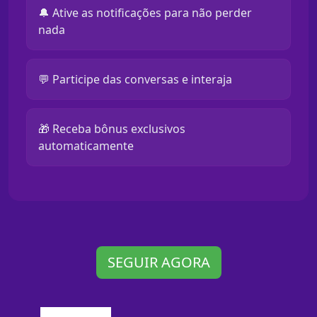
🔔 Ative as notificações para não perder
nada
💬 Participe das conversas e interaja
🎁 Receba bônus exclusivos
automaticamente
SEGUIR AGORA