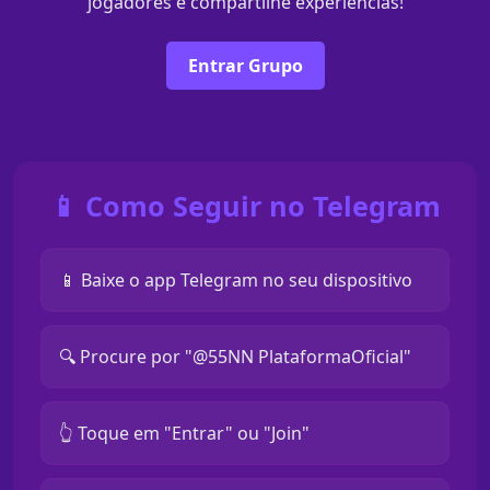
jogadores e compartilhe experiências!
Entrar Grupo
📱 Como Seguir no Telegram
📱 Baixe o app Telegram no seu dispositivo
🔍 Procure por "@55NN PlataformaOficial"
👆 Toque em "Entrar" ou "Join"