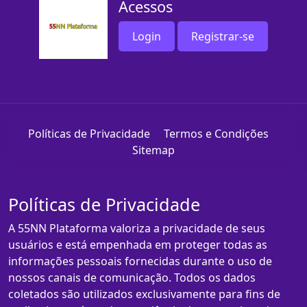
Acessos
Login
Registrar-se
Políticas de Privacidade
Termos e Condições
Sitemap
Políticas de Privacidade
A 55NN Plataforma valoriza a privacidade de seus
usuários e está empenhada em proteger todas as
informações pessoais fornecidas durante o uso de
nossos canais de comunicação. Todos os dados
coletados são utilizados exclusivamente para fins de