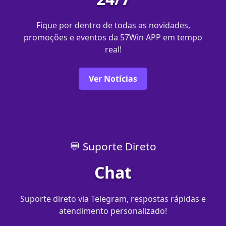
Fique por dentro de todas as novidades,
promoções e eventos da 57Win APP em tempo
real!
Ver Notícias
💬 Suporte Direto
Chat
Suporte direto via Telegram, respostas rápidas e
atendimento personalizado!