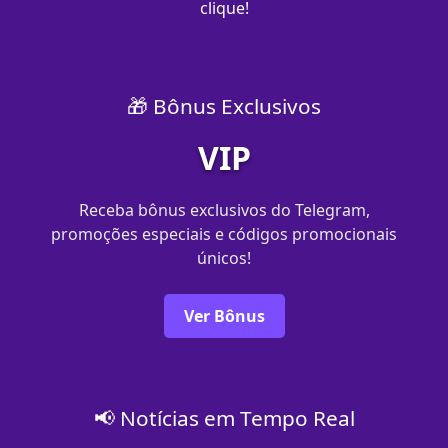
clique!
🎁 Bônus Exclusivos
VIP
Receba bônus exclusivos do Telegram,
promoções especiais e códigos promocionais
únicos!
Ver Bônus
📢 Notícias em Tempo Real