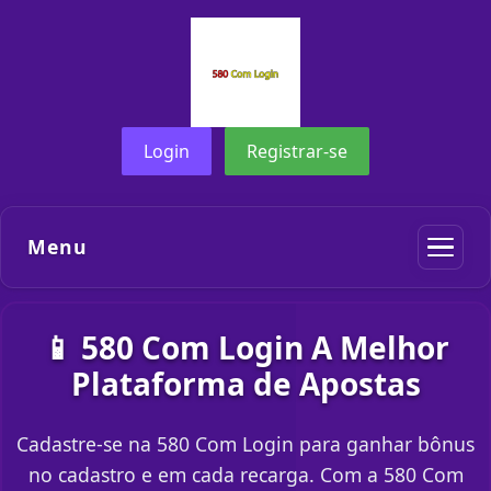
Login
Registrar-se
Menu
📱 580 Com Login A Melhor
Plataforma de Apostas
Cadastre-se na 580 Com Login para ganhar bônus
no cadastro e em cada recarga. Com a 580 Com