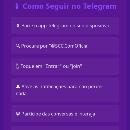
📱 Como Seguir no Telegram
📱 Baixe o app Telegram no seu dispositivo
🔍 Procure por "@5CC.ComOficial"
👆 Toque em "Entrar" ou "Join"
🔔 Ative as notificações para não perder
nada
💬 Participe das conversas e interaja