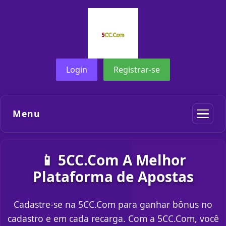
Login
Registrar-se
Menu
📱 5CC.Com A Melhor
Plataforma de Apostas
Cadastre-se na 5CC.Com para ganhar bônus no
cadastro e em cada recarga. Com a 5CC.Com, você