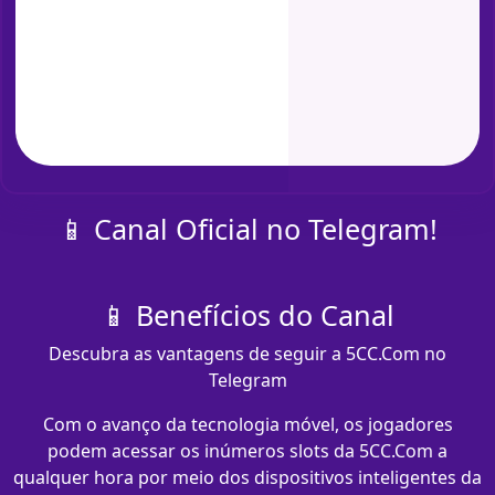
📱 Canal Oficial no Telegram!
📱 Benefícios do Canal
Descubra as vantagens de seguir a 5CC.Com no
Telegram
Com o avanço da tecnologia móvel, os jogadores
podem acessar os inúmeros slots da 5CC.Com a
qualquer hora por meio dos dispositivos inteligentes da