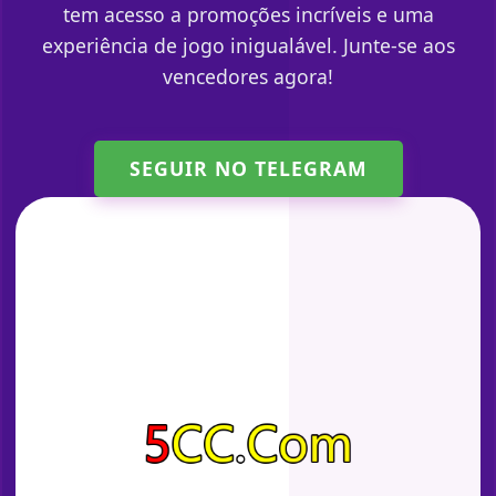
tem acesso a promoções incríveis e uma
experiência de jogo inigualável. Junte-se aos
vencedores agora!
SEGUIR NO TELEGRAM