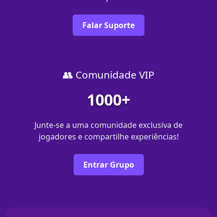
Falar Suporte
👥 Comunidade VIP
1000+
Junte-se a uma comunidade exclusiva de
jogadores e compartilhe experiências!
Entrar Grupo