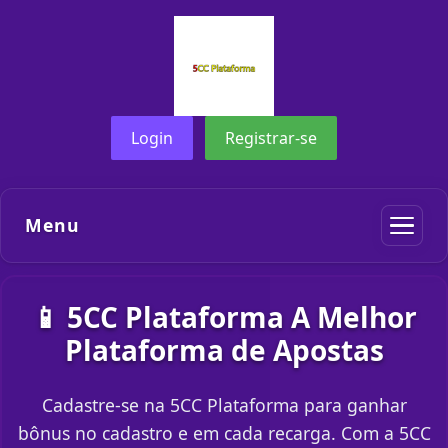
Login
Registrar-se
Menu
📱 5CC Plataforma A Melhor
Plataforma de Apostas
Cadastre-se na 5CC Plataforma para ganhar
bônus no cadastro e em cada recarga. Com a 5CC