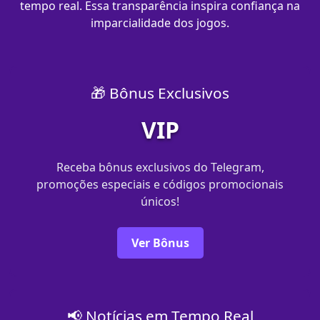
tempo real. Essa transparência inspira confiança na
imparcialidade dos jogos.
🎁 Bônus Exclusivos
VIP
Receba bônus exclusivos do Telegram,
promoções especiais e códigos promocionais
únicos!
Ver Bônus
📢 Notícias em Tempo Real