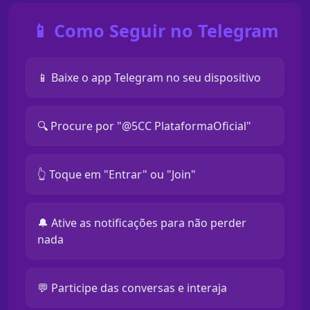
📱 Como Seguir no Telegram
📱 Baixe o app Telegram no seu dispositivo
🔍 Procure por "@5CC PlataformaOficial"
👆 Toque em "Entrar" ou "Join"
🔔 Ative as notificações para não perder
nada
💬 Participe das conversas e interaja