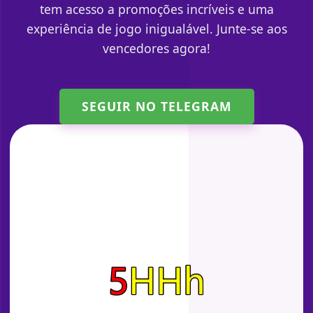
tem acesso a promoções incríveis e uma
experiência de jogo inigualável. Junte-se aos
vencedores agora!
SEGUIR NO TELEGRAM