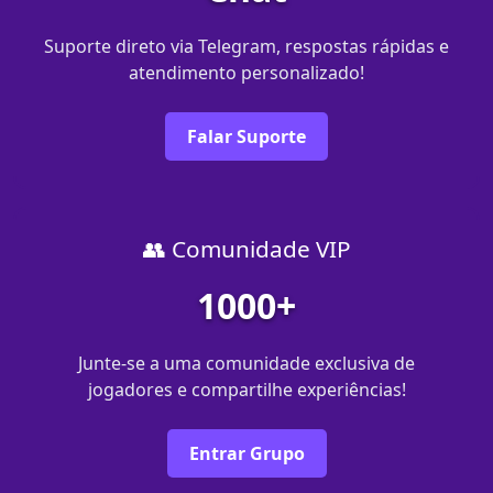
Suporte direto via Telegram, respostas rápidas e
atendimento personalizado!
Falar Suporte
👥 Comunidade VIP
1000+
Junte-se a uma comunidade exclusiva de
jogadores e compartilhe experiências!
Entrar Grupo