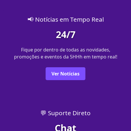
📢 Notícias em Tempo Real
24/7
Fique por dentro de todas as novidades,
promoções e eventos da 5HHh em tempo real!
Ver Notícias
💬 Suporte Direto
Chat