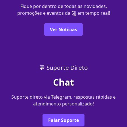
Fique por dentro de todas as novidades,
promoções e eventos da 5JJ em tempo real!
Ver Notícias
💬 Suporte Direto
Chat
Suporte direto via Telegram, respostas rápidas e
atendimento personalizado!
Falar Suporte