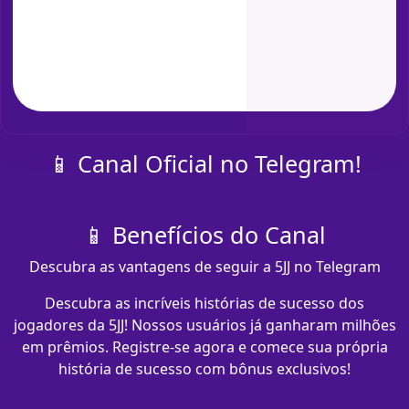
📱 Canal Oficial no Telegram!
📱 Benefícios do Canal
Descubra as vantagens de seguir a 5JJ no Telegram
Descubra as incríveis histórias de sucesso dos
jogadores da 5JJ! Nossos usuários já ganharam milhões
em prêmios. Registre-se agora e comece sua própria
história de sucesso com bônus exclusivos!