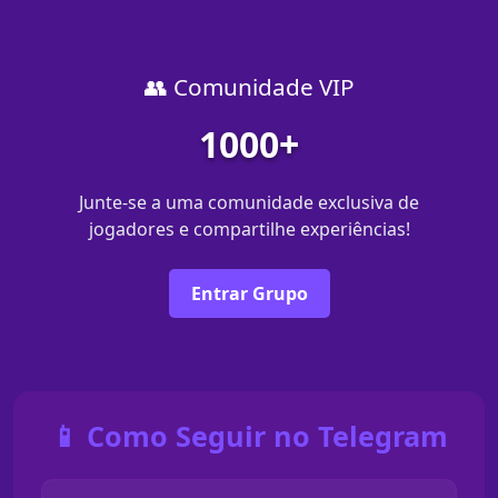
👥 Comunidade VIP
1000+
Junte-se a uma comunidade exclusiva de
jogadores e compartilhe experiências!
Entrar Grupo
📱 Como Seguir no Telegram