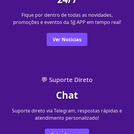
Fique por dentro de todas as novidades,
promoções e eventos da 5JJ APP em tempo real!
Ver Notícias
💬 Suporte Direto
Chat
Suporte direto via Telegram, respostas rápidas e
atendimento personalizado!