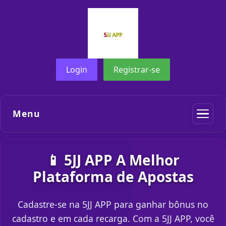
Login
Registrar-se
Menu
📱 5JJ APP A Melhor
Plataforma de Apostas
Cadastre-se na 5JJ APP para ganhar bônus no
cadastro e em cada recarga. Com a 5JJ APP, você