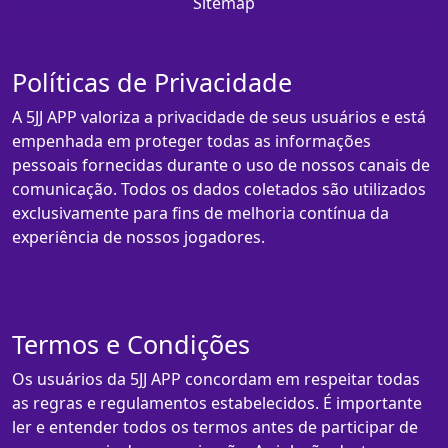
Sitemap
Políticas de Privacidade
A 5JJ APP valoriza a privacidade de seus usuários e está
empenhada em proteger todas as informações
pessoais fornecidas durante o uso de nossos canais de
comunicação. Todos os dados coletados são utilizados
exclusivamente para fins de melhoria contínua da
experiência de nossos jogadores.
Termos e Condições
Os usuários da 5JJ APP concordam em respeitar todas
as regras e regulamentos estabelecidos. É importante
ler e entender todos os termos antes de participar de