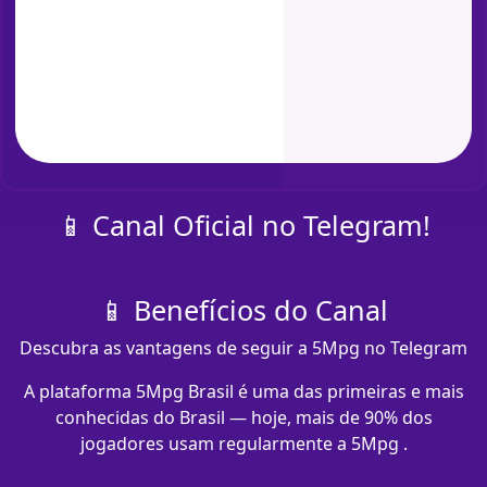
📱 Canal Oficial no Telegram!
📱 Benefícios do Canal
Descubra as vantagens de seguir a 5Mpg no Telegram
A plataforma 5Mpg Brasil é uma das primeiras e mais
conhecidas do Brasil — hoje, mais de 90% dos
jogadores usam regularmente a 5Mpg .