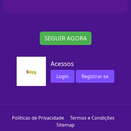
SEGUIR AGORA
Acessos
Login
Registrar-se
Políticas de Privacidade
Termos e Condições
Sitemap