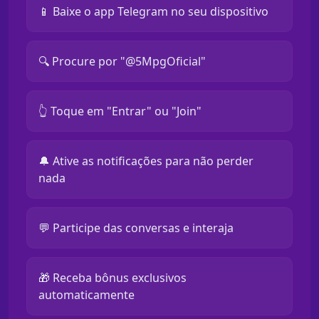
📱 Baixe o app Telegram no seu dispositivo
🔍 Procure por "@5MpgOficial"
👆 Toque em "Entrar" ou "Join"
🔔 Ative as notificações para não perder
nada
💬 Participe das conversas e interaja
🎁 Receba bônus exclusivos
automaticamente