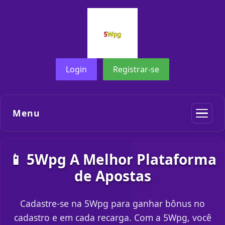
Login
Registrar-se
Menu
📱 5Wpg A Melhor Plataforma
de Apostas
Cadastre-se na 5Wpg para ganhar bônus no
cadastro e em cada recarga. Com a 5Wpg, você