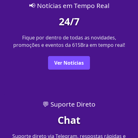
📢 Notícias em Tempo Real
24/7
Fique por dentro de todas as novidades,
promoções e eventos da 615Bra em tempo real!
Ver Notícias
💬 Suporte Direto
Chat
Suporte direto via Telegram, respostas rápidas e