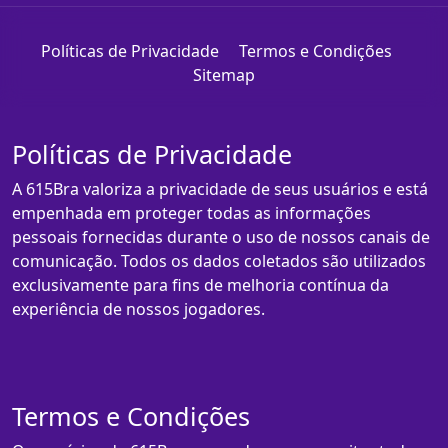
Políticas de Privacidade
Termos e Condições
Sitemap
Políticas de Privacidade
A 615Bra valoriza a privacidade de seus usuários e está
empenhada em proteger todas as informações
pessoais fornecidas durante o uso de nossos canais de
comunicação. Todos os dados coletados são utilizados
exclusivamente para fins de melhoria contínua da
experiência de nossos jogadores.
Termos e Condições