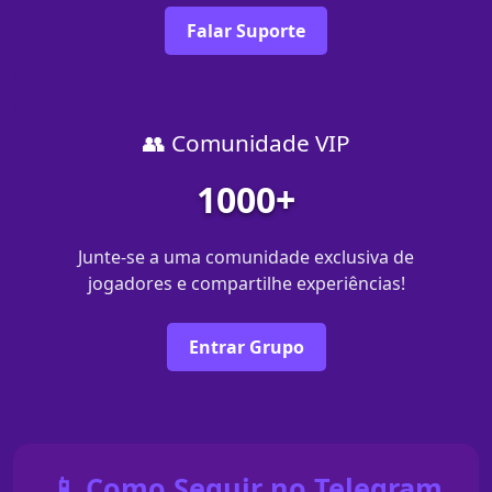
Falar Suporte
👥 Comunidade VIP
1000+
Junte-se a uma comunidade exclusiva de
jogadores e compartilhe experiências!
Entrar Grupo
📱 Como Seguir no Telegram