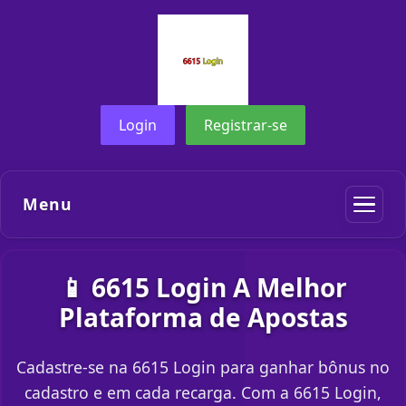
Login
Registrar-se
Menu
📱 6615 Login A Melhor
Plataforma de Apostas
Cadastre-se na 6615 Login para ganhar bônus no
cadastro e em cada recarga. Com a 6615 Login,