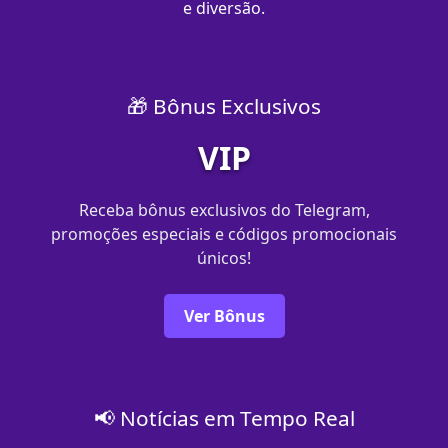
e diversão.
🎁 Bônus Exclusivos
VIP
Receba bônus exclusivos do Telegram,
promoções especiais e códigos promocionais
únicos!
Ver Bônus
📢 Notícias em Tempo Real