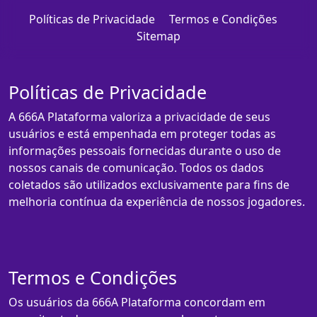
Políticas de Privacidade
Termos e Condições
Sitemap
Políticas de Privacidade
A 666A Plataforma valoriza a privacidade de seus
usuários e está empenhada em proteger todas as
informações pessoais fornecidas durante o uso de
nossos canais de comunicação. Todos os dados
coletados são utilizados exclusivamente para fins de
melhoria contínua da experiência de nossos jogadores.
Termos e Condições
Os usuários da 666A Plataforma concordam em