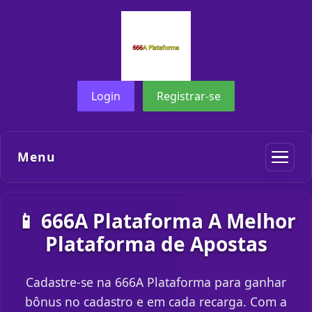
Login
Registrar-se
Menu
📱 666A Plataforma A Melhor
Plataforma de Apostas
Cadastre-se na 666A Plataforma para ganhar
bônus no cadastro e em cada recarga. Com a