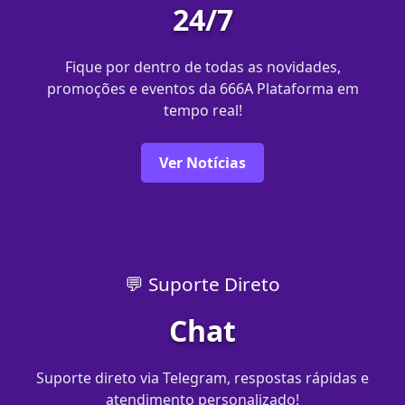
24/7
Fique por dentro de todas as novidades,
promoções e eventos da 666A Plataforma em
tempo real!
Ver Notícias
💬 Suporte Direto
Chat
Suporte direto via Telegram, respostas rápidas e
atendimento personalizado!