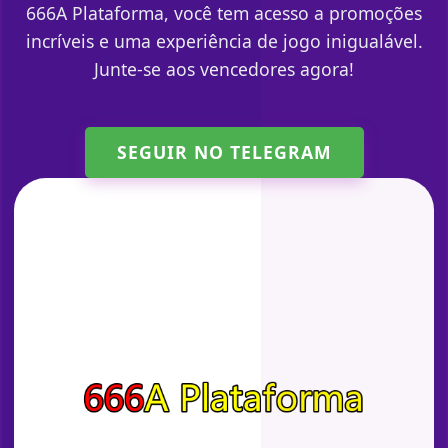
666A Plataforma, você tem acesso a promoções
incríveis e uma experiência de jogo inigualável.
Junte-se aos vencedores agora!
SEGUIR NO TELEGRAM