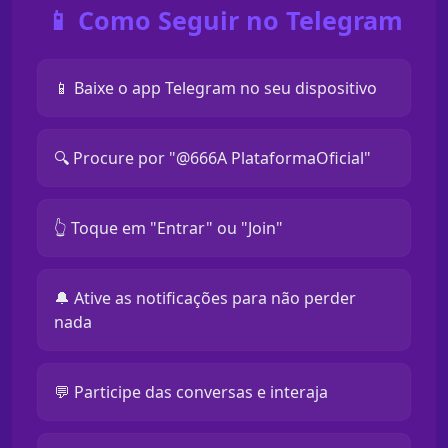
📱 Como Seguir no Telegram
📱 Baixe o app Telegram no seu dispositivo
🔍 Procure por "@666A PlataformaOficial"
👆 Toque em "Entrar" ou "Join"
🔔 Ative as notificações para não perder
nada
💬 Participe das conversas e interaja